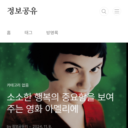
본문 바로가기
정보공유
홈
태그
방명록
카테고리 없음
소소한 행복의 중요함을 보여
주는 영화 아멜리에
by 정보공유기
2024. 11. 8.